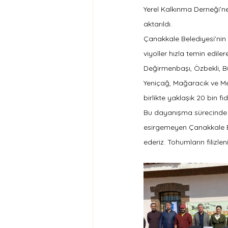
Yerel Kalkınma Derneği’n
aktarıldı.
Çanakkale Belediyesi’nin 
viyoller hızla temin edil
Değirmenbaşı, Özbekli, Bü
Yeniçağ, Mağaracık ve M
birlikte yaklaşık 20 bin fid
Bu dayanışma sürecinde bi
esirgemeyen Çanakkale Be
ederiz. Tohumların filizl