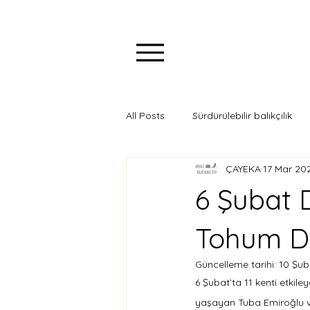
All Posts
Sürdürülebilir balıkçılık
ÇAYEKA
17 Mar 20
6 Şubat 
Tohum D
Güncelleme tarihi:
10 Şub
6 Şubat’ta 11 kenti etkil
yaşayan Tuba Emiroğlu v