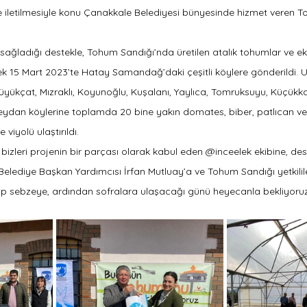
e iletilmesiyle konu Çanakkale Belediyesi bünyesinde hizmet veren 
sağladığı destekle, Tohum Sandığı’nda üretilen atalık tohumlar ve ek
erek 15 Mart 2023’te Hatay Samandağ’daki çeşitli köylere gönderildi. 
yükçat, Mızraklı, Koyunoğlu, Kuşalanı, Yaylıca, Tomruksuyu, Küçükka
eydan köylerine toplamda 20 bine yakın domates, biber, patlıcan v
e viyolü ulaştırıldı.
zleri projenin bir parçası olarak kabul eden @inceelek ekibine, des
lediye Başkan Yardımcısı İrfan Mutluay’a ve Tohum Sandığı yetkilile
enip sebzeye, ardından sofralara ulaşacağı günü heyecanla bekliyoruz