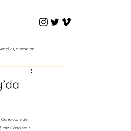
ençlik Çalışmaları
y’da
ar Çanakkale’de 
ğimiz Çanakkale 