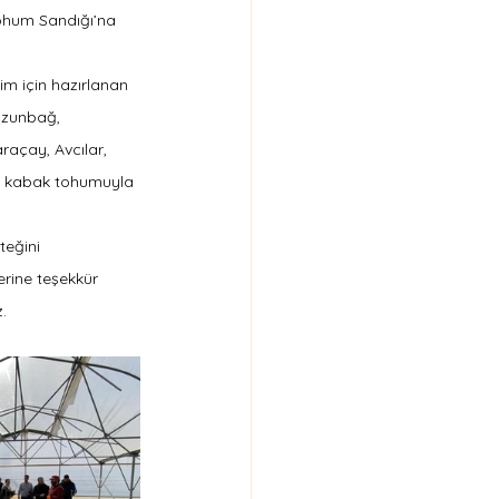
Tohum Sandığı’na 
im için hazırlanan 
Uzunbağ, 
raçay, Avcılar, 
e kabak tohumuyla 
teğini 
rine teşekkür 
.