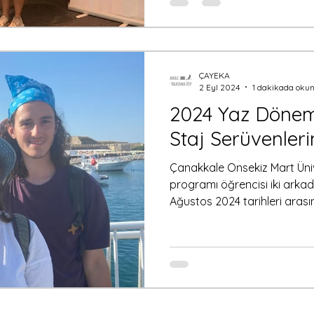
program, benim için yalnızca
değil; yerel ve kırsal kalk
vesile olan, ufuk açıcı bir d
gününde “kalkınma nereye gi
ÇAYEKA
2 Eyl 2024
1 dakikada oku
2024 Yaz Dönemi
Staj Serüvenlerin
Çanakkale Onsekiz Mart Ünive
programı öğrencisi iki arka
Ağustos 2024 tarihleri aras
Kalkınma Derneği’nde gerçekl
sürecinde edindiğimiz tecrüb
ve staj dönemini geçirdiği
güzellikler hakkında izleniml
deneyimin gelecekteki muhte
yararlı olacağına inanıyoruz