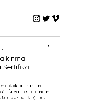
nur
Kalkınma
 Sertifika
den çok aktörlü kalkınma
ğin Üniversitesi tarafından
alkınma Uzmanlık Eğitimi
a fırsatı buldum. 19–23
z yüze gerçekleştirilen bu