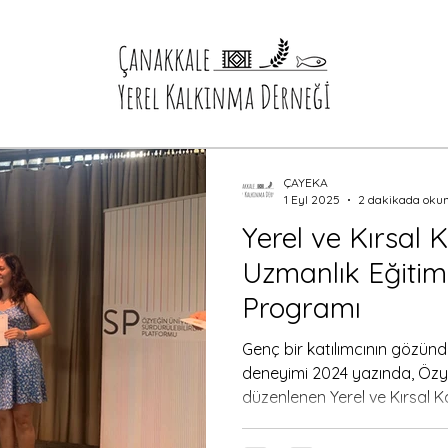
ÇAYEKA
1 Eyl 2025
2 dakikada oku
Yerel ve Kırsal 
Uzmanlık Eğitimi
Programı
Genç bir katılımcının gözün
deneyimi 2024 yazında, Özye
düzenlenen Yerel ve Kırsal K
Sertifika Programı’na katılm
Ağustos 2024 tarihlerinde yü