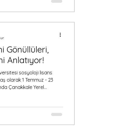
 yoğun bir eğitim süreci
ınmayı yeniden düşünmeme
eneyim oldu. Programın ilk
diyor?” sorusu etrafında
nur
 Gönüllüleri,
i Anlatıyor!
rsitesi sosyoloji lisans
daş olarak 1 Temmuz - 23
ında Çanakkale Yerel
eştirdiğimiz gönüllü staj
eler, öğrendiğimiz beceriler
miz Bozcaada’nın sunduğu
erimizi paylaşmak istedik; bu
mel gönüllü stajyer için
. Stajımız boyunca rehberl